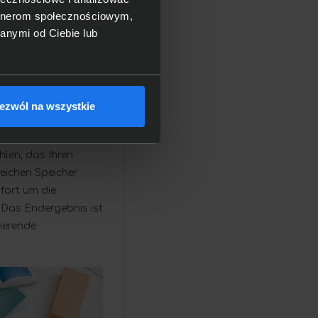
artnerom społecznościowym,
anymi od Ciebie lub
ezwól na wszystkie
windigkeit der
rkeit einer Reihe
len, das Ihren
eichen Speicher
fort um die
Das Endergebnis ist
rierende