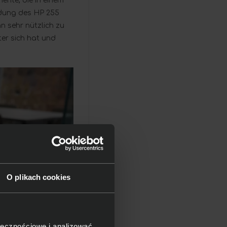
ente, die in einem
ndung des HP 255
n sehr nützlich zu
ter sich hat und
O plikach cookies
ołecznościowe i analizować