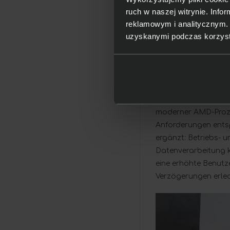
ruch w naszej witrynie. Inf
reklamowym i analitycznym. 
uzyskanymi podczas korzysta
Hält mit der Ar
HP 255-Laptops sind
Aufgaben, sondern a
moderner AMD-Prozes
Anforderungen entsp
ergänzt: Betriebs- 
Datenverarbeitung 
eine erhöhte Benutze
Verzögerungen erled