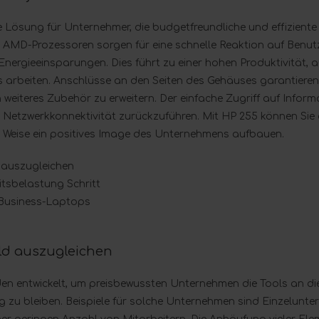
le Lösung für Unternehmer, die budgetfreundliche und effizien
AMD-Prozessoren sorgen für eine schnelle Reaktion auf Benut
Energieeinsparungen. Dies führt zu einer hohen Produktivität, 
 arbeiten. Anschlüsse an den Seiten des Gehäuses garantieren d
 weiteres Zubehör zu erweitern. Der einfache Zugriff auf Inform
 Netzwerkkonnektivität zurückzuführen. Mit HP 255 können Sie 
he Weise ein positives Image des Unternehmens aufbauen.
 auszugleichen
itsbelastung Schritt
 Business-Laptops
ld auszugleichen
en entwickelt, um preisbewussten Unternehmen die Tools an d
 zu bleiben. Beispiele für solche Unternehmen sind Einzelunte