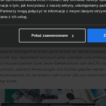
ormacje o tym, jak korzystasz z naszej witryny, udostępniamy p
Partnerzy mogą połączyć te informacje z innymi danymi otrzym
nia z ich usług.
beitsbelastung Schritt
Pokaż zaawansowane
Z
 mit mehreren Elementen ausgestattet, die nicht nur die Gesch
uch den allgemeinen Nutzungskomfort bestimmen. Die Verfügba
soren ermöglicht es Ihnen, ganz einfach ein Modell auszuwäh
richt. Das Gesamtbild wird durch einen schnellen und umfangr
und Massenspeicher. Dank dieser Elemente kann sich die CPU so
kümmern, während Anwendungen und Dateien geladen werden. 
rzufriedenheit, da die Arbeit in sehr kurzer Zeit und ohne frust
igt wurde.