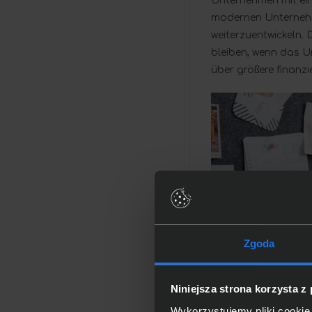
Unternehmen mit ein
modernen Unternehme
weiterzuentwickeln.
bleiben, wenn das U
über größere finanzi
Zgoda
Niniejsza strona korzysta z
Wykorzystujemy pliki cookie 