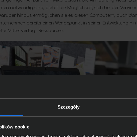
er geringen Anzahl von Mitarbeitern. Die Anhäufung vieler Elem
n notwendig sind, bietet die Möglichkeit, sich bei der Verwe
 Darüber hinaus ermöglichen sie es diesen Computern, auch dan
nternehmen bereits einen Wendepunkt in seiner Entwicklung hin
elle Mittel verfügt Ressourcen.
Szczegóły
 plików cookie
do spersonalizowania treści i reklam, aby oferować funkcje sp