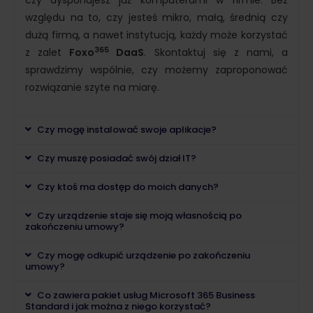
czy dysponujesz już komputerami w firmie. Bez
względu na to, czy jesteś mikro, małą, średnią czy
dużą firmą, a nawet instytucją, każdy może korzystać
365
z zalet
Foxo
DaaS
. Skontaktuj się z nami, a
sprawdzimy wspólnie, czy możemy zaproponować
rozwiązanie szyte na miarę.
Czy mogę instalować swoje aplikacje?
Czy muszę posiadać swój dział IT?
Czy ktoś ma dostęp do moich danych?
Czy urządzenie staje się moją własnością po
zakończeniu umowy?
Czy mogę odkupić urządzenie po zakończeniu
umowy?
Co zawiera pakiet usług Microsoft 365 Business
Standard i jak można z niego korzystać?