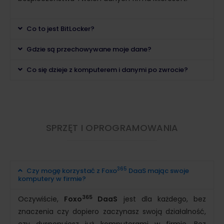
Co to jest BitLocker?
Gdzie są przechowywane moje dane?
Co się dzieje z komputerem i danymi po zwrocie?
SPRZĘT I OPROGRAMOWANIA
365
Czy mogę korzystać z Foxo
DaaS mając swoje
komputery w firmie?
365
Oczywiście,
Foxo
DaaS
jest dla każdego, bez
znaczenia czy dopiero zaczynasz swoją działalność,