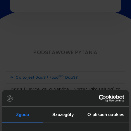
PODSTAWOWE PYTANIA
365
Co to jest DaaS / Foxo
DaaS?
DaaS
(Device-as-a-Service – Sprzęt Jako Usługa) to
innowacyjne podejście do sprzętu i usług w systemie
subskrypcyjnym. Płacąc jedną miesięczną opłatę,
zależną od wybranego abonamentu, dostajesz sprzęt,
Zgoda
Szczegóły
O plikach cookies
oprogramowanie, usługi, rozliczając się za każde
365
stanowisko z góry. Wybierając
Foxo
DaaS,