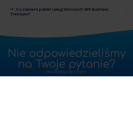
Co zawiera pakiet usług Microsoft 365 Business
Premium?
Nie odpowiedzieliśmy
na Twoje pytanie?
Skontaktuj się z nami.
KONTAKT