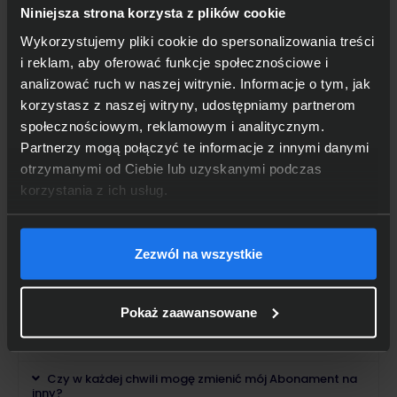
zwiększasz swoją produktywność, bo otrzymujesz
Niniejsza strona korzysta z plików cookie
sprzęt gotowy do działania z preinstalowanym
Wykorzystujemy pliki cookie do spersonalizowania treści
oprogramowaniem oraz usługami.
i reklam, aby oferować funkcje społecznościowe i
analizować ruch w naszej witrynie. Informacje o tym, jak
365
Czy Foxo
DaaS zawiera sprzęt?
korzystasz z naszej witryny, udostępniamy partnerom
społecznościowym, reklamowym i analitycznym.
Jaka jest różnica między modelem DaaS a
Partnerzy mogą połączyć te informacje z innymi danymi
leasingiem?
otrzymanymi od Ciebie lub uzyskanymi podczas
korzystania z ich usług.
Dlaczego warto płacić miesięczny abonament
zamiast kupować komputer?
Który Abonament jest idealny dla mnie?
Zezwól na wszystkie
365
Czy aby korzystać z Foxo
DaaS muszę podpisać
umowę?
Pokaż zaawansowane
365
Czy mogę zrezygnować z korzystania z Foxo
DaaS
w dowolnym momencie?
Czy w każdej chwili mogę zmienić mój Abonament na
inny?