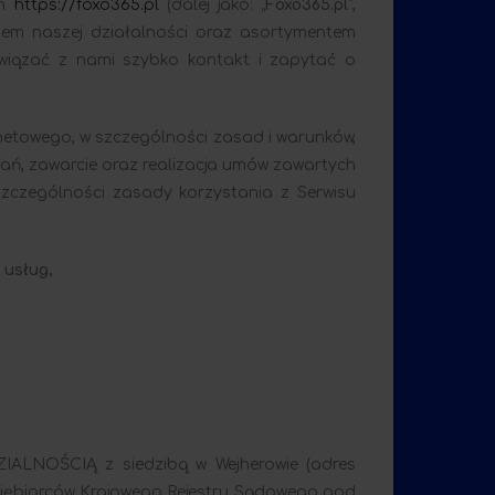
ym
https://foxo365.pl
(dalej jako: „
Foxo365.pl
”,
esem naszej działalności oraz asortymentem
awiązać z nami szybko kontakt i zapytać o
netowego, w szczególności zasad i warunków,
tań, zawarcie oraz realizacja umów zawartych
 szczególności zasady korzystania z Serwisu
 usług,
ALNOŚCIĄ z siedzibą w Wejherowie (adres
edsiębiorców Krajowego Rejestru Sądowego pod