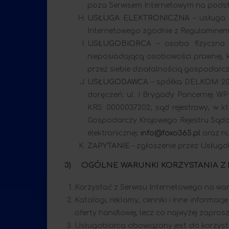
poza Serwisem Internetowym na podst
USŁUGA ELEKTRONICZNA
– usługa
Internetowego zgodnie z Regulaminem
USŁUGOBIORCA
– osoba fizyczna
nieposiadającą osobowości prawnej, 
przez siebie działalnością gospodarc
USŁUGODAWCA
– spółka DELKOM 20
doręczeń: ul. I Brygady Pancernej W
KRS: 0000037202; sąd rejestrowy, w 
Gospodarczy Krajowego Rejestru Sądow
elektronicznej:
info@foxo365.pl
oraz nu
ZAPYTANIE
– zgłoszenie przez Usług
3) OGÓLNE WARUNKI KORZYSTANIA Z 
Korzystać z Serwisu Internetowego na w
Katalogi, reklamy, cenniki i inne informa
oferty handlowej, lecz co najwyżej zapros
Usługobiorca obowiązany jest do korzyst