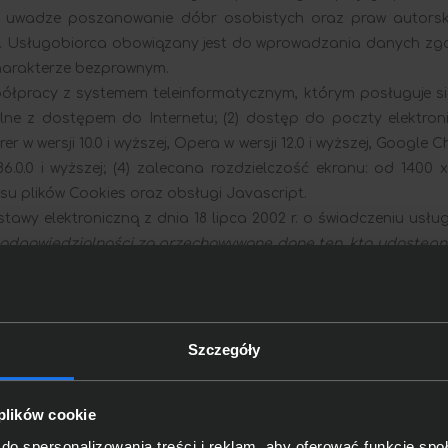
 uwadze poszanowanie dóbr osobistych oraz praw autorskic
h. Usługobiorca obowiązany jest do wprowadzania danych zg
charakterze bezprawnym.
pracy z systemem teleinformatycznym, którym posługuje się 
ne z dostępem do Internetu; (2) dostęp do poczty elektronic
orer w wersji 10.0 i wyższej, Opera w wersji 12.0 i wyższej, Google C
86.0.0 i wyższej; (4) zalecana rozdzielczość ekranu: od 1400 
su plików Cookies oraz obsługi Javascript.
tawy elektroniczną z dnia 18 lipca 2002 r. o świadczeniu usług
 odpowiedzialności za przechowywane dane ten, kto udostępn
biorcę nie wie o bezprawnym charakterze danych lub związane
wiarygodnej wiadomości o bezprawnym charakterze danych lub
 Serwisu Internetowego za pośrednictwem sieci Internet wią
Szczegóły
ób korzystających z Usług Elektronicznych, jest możliwość 
orzone głównie w celu wyrządzania szkód, w szczególności w
 plików cookie
związanych, ważne jest, by Usługobiorca zaopatrzył swój spr
go aktualizował, instalując jego najnowsze wersje.
do spersonalizowania treści i reklam, aby oferować funkcje sp