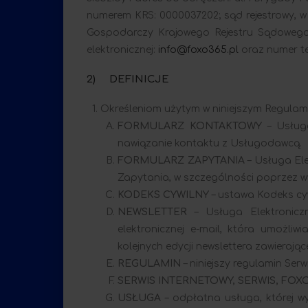
numerem KRS: 0000037202; sąd rejestrowy, 
Gospodarczy Krajowego Rejestru Sądowego;
elektronicznej:
info@foxo365.pl
oraz numer tel
2) DEFINICJE
Określeniom użytym w niniejszym Regulami
FORMULARZ KONTAKTOWY
– Usługa
nawiązanie kontaktu z Usługodawcą.
FORMULARZ ZAPYTANIA
– Usługa El
Zapytania, w szczególności poprzez wy
KODEKS CYWILNY
– ustawa Kodeks cywil
NEWSLETTER
– Usługa Elektronicz
elektronicznej e-mail, która umożl
kolejnych edycji newslettera zawierają
REGULAMIN
– niniejszy regulamin Ser
SERWIS INTERNETOWY, SERWIS, FOX
USŁUGA
– odpłatna usługa, której 