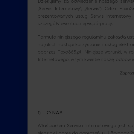
Dziękujemy za odwiedzenie naszego serwi
„
Serwis Internetowy
”, „
Serwis
”). Celem Foxo3
prezentowanych usług. Serwis Internetowy
szczegóły ewentualnej współpracy.
Formuła niniejszego regulaminu zakłada ust
na jakich nastąpi korzystanie z usług elekt
poprzez Foxo365.pl. Niniejsze warunki, w r
Internetowego, w tym kwestie naszej odpowie
Zapras
1) O NAS
Właścicielem Serwisu Internetowego jes
siedziby i adres do doręczeń: ul. I Brygady