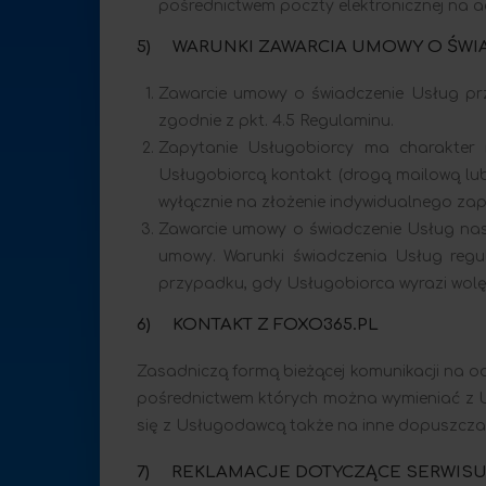
pośrednictwem poczty elektronicznej na a
5) WARUNKI ZAWARCIA UMOWY O ŚWI
Zawarcie umowy o świadczenie Usług prz
zgodnie z pkt. 4.5 Regulaminu.
Zapytanie Usługobiorcy ma charakter
Usługobiorcą kontakt (drogą mailową lub
wyłącznie na złożenie indywidualnego z
Zawarcie umowy o świadczenie Usług nas
umowy. Warunki świadczenia Usług reg
przypadku, gdy Usługobiorca wyrazi wolę
6) KONTAKT Z FOXO365.PL
Zasadniczą formą bieżącej komunikacji na o
pośrednictwem których można wymieniać z 
się z Usługodawcą także na inne dopuszcza
7) REKLAMACJE DOTYCZĄCE SERWIS