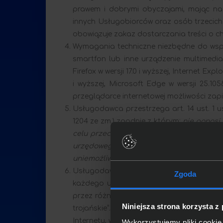
prawem i dobrymi obyczajami, mając na
innych Usługobiorców oraz osób trzecic
obowiązuje zakaz dostarczania treści o 
Wymagania techniczne niezbędne do współ
smartfon lub inne urządzenie multimedial
Firefox w wersji 17.0 i wyższej, Internet Expl
i wyższej, Microsoft Edge w wersji 25.105
przeglądarce internetowej możliwości zapi
Usługodawca przestrzega art. 14 ust. 1 us
1204 ze zm.) zgodnie z którym:
nie ponosi
celu przechowywania danych przez usługo
urzędowego zawiadomienia lub uzyskania 
uniemożliwi dostęp do tych danych
.
Usługodawca informuje, że korzystanie z
Zgoda
każdego użytkownika Internetu, w tym os
przez różnego rodzaju oprogramowanie tw
Niniejsza strona korzysta z
trojańskie”. By uniknąć zagrożeń z tym 
Internetu, w program antywirusowy i stale 
Wykorzystujemy pliki cookie 