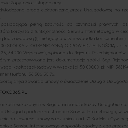
awie Zapytania Usługobiorcy.
 świadczona drogą elektroniczną przez Usługodawcę na rze
.
 posiadająca pełną zdolność do czynności prawnych, os
która korzysta z funkcjonalności Serwisu Internetowego w c
zą lub zawodową (tj. niebędąca w tym wypadku konsumentem).
00 SPÓŁKA Z OGRANICZONĄ ODPOWIEDZIALNOŚCIĄ z siedzibą 
P 36, 84-200 Wejherowo); wpisana do Rejestru Przedsiębiorc
którym przechowywana jest dokumentacja spółki: Sąd Rejono
ego; kapitał zakładowy w wysokości: 50 000,00 zł; NIP: 5881
mer telefonu: 58 506 55 76.
obiorcę chęci zawarcia umowy o świadczenie Usług z Usługoda
FOXO365.PL
arunkach wskazanych w Regulaminie może każdy Usługobiorca.
cje o Usługach podane na stronach Serwisu Internetowego, w sz
zenie do zawarcia umowy w rozumieniu art. 71 Kodeksu Cywilneg
ania z Serwisu Internetowego w sposób zgodny z jego przezna