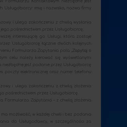
. W Formularzu Kontaktowym niezbędne jest
Usługobiorcy: imię i nazwisko, nazwa firmy
zowy i ulega zakończeniu z chwilą wysłania
 jego pośrednictwem przez Usługobiorcę.
ej interesującej go Usługi, która zostaje
rzez Usługobiorcę łącznie dwóch kolejnych
ełnieniu Formularza Zapytania pola „
Zapytaj o
ym celu należy kierować się wyświetlanymi
a niezbędne jest podanie przez Usługobiorcę
s poczty elektronicznej oraz numer telefonu
zowy i ulega zakończeniu z chwilą złożenia
ego pośrednictwem przez Usługobiorcę.
a Formularza Zapytania – z chwilą złożenia
ma możliwość, w każdej chwili i bez podania
ądania do Usługodawcy, w szczególności za