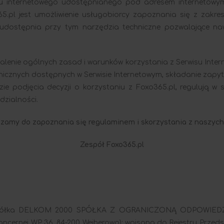
su internetowego udostępnianego pod adresem internetow
65.pl jest umożliwienie usługobiorcy zapoznania się z zakr
 udostępnia przy tym narzędzia techniczne pozwalające n
alenie ogólnych zasad i warunków korzystania z Serwisu Inter
ronicznych dostępnych w Serwisie Internetowym, składanie zapy
azie podjęcia decyzji o korzystaniu z Foxo365.pl, regulują w
dzialności.
zamy do zapoznania się regulaminem i skorzystania z naszych
Zespół Foxo365.pl
t spółka DELKOM 2000 SPÓŁKA Z OGRANICZONĄ ODPOWIEDZI
 Pancernej WP 36, 84-200 Wejherowo); wpisana do Rejestru Prz