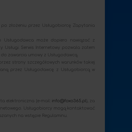
t po złożeniu przez Usługobiorcę Zapytania
ego Usługodawca może dopiero nawiązać z
y Usługi. Serwis Internetowy pozwala zatem
ć do zawarcia umowy z Usługodawcą.
rzez strony szczegółowych warunków takiej
raną przez Usługodawcę z Usługobiorcą w
a elektroniczna (e-mail:
info@foxo365.pl
), za
ernetowego. Usługobiorcy mogą kontaktować
azanych na wstępie Regulaminu.