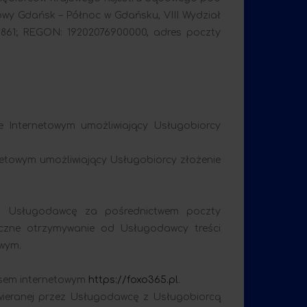
wy Gdańsk – Północ w Gdańsku, VIII Wydział
3861; REGON: 19202076900000, adres poczty
e Internetowym umożliwiający Usługobiorcy
rnetowym umożliwiający Usługobiorcy złożenie
ez Usługodawcę za pośrednictwem poczty
tyczne otrzymywanie od Usługodawcy treści
owym.
esem internetowym
https://foxo365.pl
.
wieranej przez Usługodawcę z Usługobiorcą