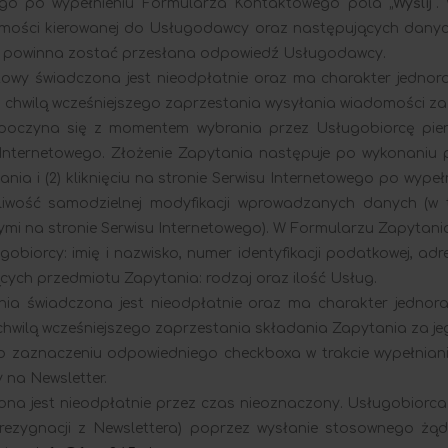
owego po wypełnieniu Formularza Kontaktowego pola „
Wyślij
”
mości kierowanej do Usługodawcy oraz następujących danych 
óry powinna zostać przesłana odpowiedź Usługodawcy.
owy świadczona jest nieodpłatnie oraz ma charakter jednora
 chwilą wcześniejszego zaprzestania wysyłania wiadomości za
oczyna się z momentem wybrania przez Usługobiorcę pierwsz
nternetowego. Złożenie Zapytania następuje po wykonaniu p
ania i (2) kliknięciu na stronie Serwisu Internetowego po wyp
liwość samodzielnej modyfikacji wprowadzanych danych (w t
mi na stronie Serwisu Internetowego). W Formularzu Zapytani
iorcy: imię i nazwisko, numer identyfikacji podatkowej, adre
cych przedmiotu Zapytania: rodzaj oraz ilość Usług.
ia świadczona jest nieodpłatnie oraz ma charakter jednora
chwilą wcześniejszego zaprzestania składania Zapytania za j
po zaznaczeniu odpowiedniego checkboxa w trakcie wypełniani
 na Newsletter.
na jest nieodpłatnie przez czas nieoznaczony. Usługobiorca 
 (rezygnacji z Newslettera) poprzez wysłanie stosownego ż