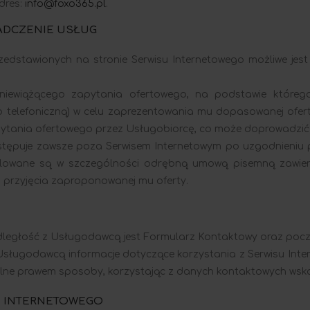
dres:
info@foxo365.pl
.
ADCZENIE USŁUG
edstawionych na stronie Serwisu Internetowego możliwe jes
 niewiążącego zapytania ofertowego, na podstawie któr
 telefoniczną) w celu zaprezentowania mu dopasowanej ofert
apytania ofertowego przez Usługobiorcę, co może doprowadzi
tępuje zawsze poza Serwisem Internetowym po uzgodnieniu p
ulowane są w szczególności odrębną umową pisemną zawie
 przyjęcia zaproponowanej mu oferty.
dległość z Usługodawcą jest Formularz Kontaktowy oraz poczt
Usługodawcą informacje dotyczące korzystania z Serwisu Int
lne prawem sposoby, korzystając z danych kontaktowych wsk
U INTERNETOWEGO