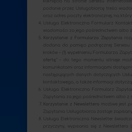
kliknięcia na stronie Serwisu Internet
podanie przez Usługobiorcę treści wiado
oraz adres poczty elektronicznej, na kt
Usługa Elektroniczna Formularz Kontakt
wiadomości za jego pośrednictwem albo z
Korzystanie z Formularza Zapytania
rozp
dodana do pamięci podręcznej Serwisu I
kroków – (1) wypełnieniu Formularza Zapyt
ofertę
” – do tego momentu istnieje moż
komunikatami oraz informacjami dostępny
następujących danych dotyczących Usługob
kontaktowego, a także informacji dotyczą
Usługa Elektroniczna Formularz Zapytan
Zapytania za jego pośrednictwem albo z 
Korzystanie z Newslettera
możliwe jest 
Zapytania Usługobiorca zostaje zapisany
Usługa Elektroniczna Newsletter świadczo
przyczyny, wypisania się z Newslettera