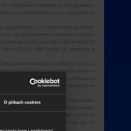
h i własności intelektualnej Usługodawcy,
odnych ze stanem faktycznym. Usługobiorcę
Usługodawca: (1) komputer, laptop, tablet,
znej; (3) przeglądarka internetowa: Mozilla
hrome w wersji 23.0 i wyższej, Safari w wersji 5.0
x 900 do 5120 x 2880 pikseli; (5) włączenie w
 drogą elektroniczną (Dz.U. 2002 nr 144, poz.
iając zasoby systemu teleinformatycznego w
j z nimi działalności, a w razie otrzymania
 związanej z nimi działalności niezwłocznie
że się z ryzykiem. Podstawowym zagrożeniem
O plikach cookies
„zainfekowania” systemu teleinformatycznego
irusy komputerowe typu „robaki” czy „konie
zęt, który wykorzystuje, podłączając się do
ołecznościowe i analizować