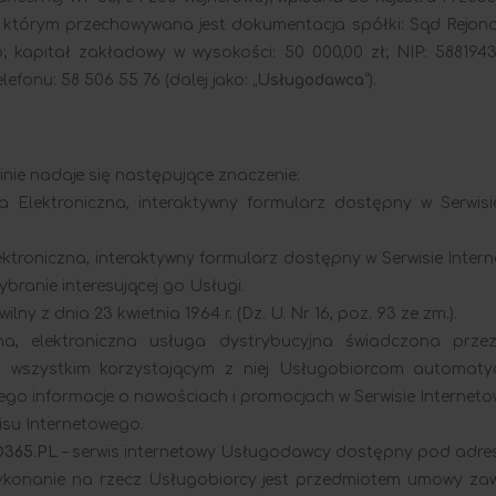
w którym przechowywana jest dokumentacja spółki: Sąd Rejono
 kapitał zakładowy w wysokości: 50 000,00 zł; NIP: 588194
efonu: 58 506 55 76 (dalej jako: „
Usługodawca
”).
nie nadaje się następujące znaczenie:
 Elektroniczna, interaktywny formularz dostępny w Serwisi
ektroniczna, interaktywny formularz dostępny w Serwisie Inte
branie interesującej go Usługi.
ny z dnia 23 kwietnia 1964 r. (Dz. U. Nr 16, poz. 93 ze zm.).
na, elektroniczna usługa dystrybucyjna świadczona prz
iwia wszystkim korzystającym z niej Usługobiorcom automa
cego informacje o nowościach i promocjach w Serwisie Internet
wisu Internetowego.
O365.PL
– serwis internetowy Usługodawcy dostępny pod adr
wykonanie na rzecz Usługobiorcy jest przedmiotem umowy za