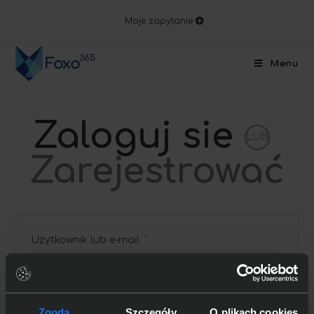
Moje zapytanie
Menu
Zaloguj sie
LUB
Zarejestrować
*
Użytkownik lub e-mail
*
Hasło
Zgoda
Szczegóły
O plikach cookies