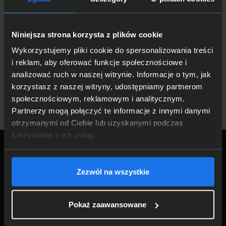
Niniejsza strona korzysta z plików cookie
Zapamiętaj mnie
ZALOGUJ SIĘ
Wykorzystujemy pliki cookie do spersonalizowania treści
i reklam, aby oferować funkcje społecznościowe i
Nie pamiętasz hasła?
analizować ruch w naszej witrynie. Informacje o tym, jak
korzystasz z naszej witryny, udostępniamy partnerom
społecznościowym, reklamowym i analitycznym.
Partnerzy mogą połączyć te informacje z innymi danymi
otrzymanymi od Ciebie lub uzyskanymi podczas
korzystania z ich usług.
Zezwól na wszystkie
365
Foxo
Pokaż zaawansowane
USŁUGI
ABONAMENTOWE