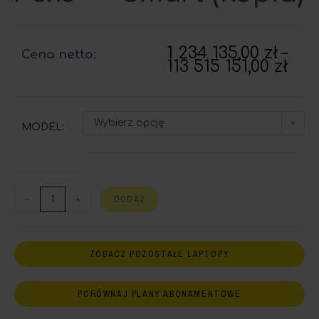
1 234 135,00
zł
–
Cena netto:
113 515 151,00
zł
Wybierz opcję
MODEL:
DODAJ
-
+
ZOBACZ POZOSTAŁE LAPTOPY
PORÓWNAJ PLANY ABONAMENTOWE